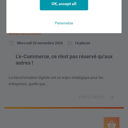
OK, accept all
MONTBELIARD
Personalize
LES RENDEZ-VOUS CONNECTÉS BY CIC À
MONTBELIARD
Mercredi 22 novembre 2023
14 places
L'e-Commerce, ce n'est pas réservé qu'aux
autres !
La transformation digitale est un enjeu stratégique pour les
entreprises, quelle que...
VOIR LE DÉTAIL