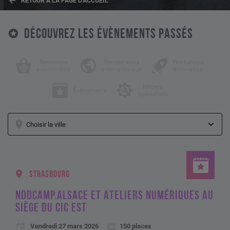
RETOUR À LA PAGE D'ACCUEIL
DÉCOUVREZ LES ÉVÈNEMENTS PASSÉS
Rencontre
Rendez-vous
Workshops
e-commerce
internationaux
Innovation
Métiers
Évènements
spécialisés
STRASBOURG
NDDCAMP.ALSACE ET ATELIERS NUMÉRIQUES AU
SIÈGE DU CIC EST
Vendredi 27 mars 2026
150 places