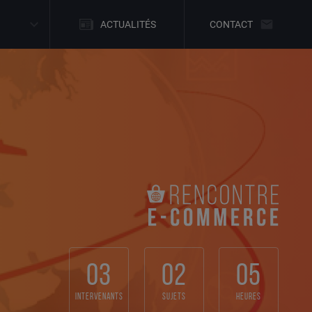
ACTUALITÉS
CONTACT
03
02
05
intervenants
sujets
heures