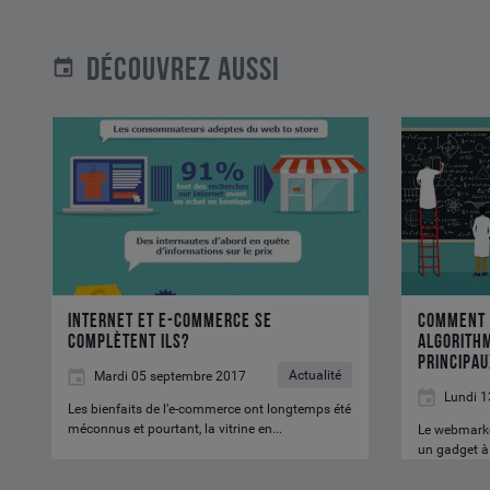
DÉCOUVREZ AUSSI
internet
Comment
et
fonctionnent
e-
les
commerce
algorithmes
se
de
complètent
Facebook
ils?
et
des
internet et e-commerce se
Comment 
principaux
complètent ils?
algorithm
principa
réseaux
Actualité
Mardi 05 septembre 2017
sociaux
Lundi 1
Les bienfaits de l’e-commerce ont longtemps été
méconnus et pourtant, la vitrine en...
Le webmarke
un gadget à 