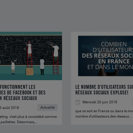
Le
nombre
d'utilisateurs
sur
les
réseaux
sociaux
explose!
fonctionnent les
Le nombre d'utilisateurs su
es de Facebook et des
réseaux sociaux explose!
ux réseaux sociaux
Mercredi 20 juin 2018
Actualité
3 août 2018
que ce soit en France ou dans le mon
nombre d'utilisateurs des réseaux...
ting n'est plus à considéré comme
paillettes. Désormais,...