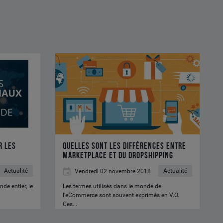
Quelles
sont
les
différences
entre
marketplace
et
du
r les
Quelles sont les différences entre
dropshipping
marketplace et du dropshipping
Actualité
Actualité
Vendredi 02 novembre 2018
de entier, le
Les termes utilisés dans le monde de
l'eCommerce sont souvent exprimés en V.O.
Ces...