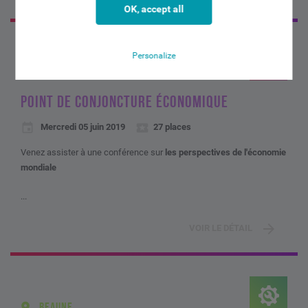
OK, accept all
Personalize
MARSEILLE
POINT DE CONJONCTURE ÉCONOMIQUE
Mercredi 05 juin 2019
27 places
Venez assister à une conférence sur
les perspectives de l'économie
mondiale
...
VOIR LE DÉTAIL