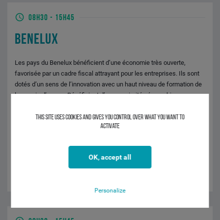
08H30
-
15H45
BENELUX
Les pays du Benelux bénéficient d’une économie très ouverte,
favorisée par un cadre fiscal attrayant pour les entreprises. Ils sont
dotés d’un sens de l’innovation avec un haut niveau de formation de
leur main d’œuvre. Bénéficiant d’une proximité géographique,
culturelle et linguistique avec les pays du Benelux, les entreprises
françaises ont tout intérêt à profiter de ce marché test de plus de 29
This site uses cookies and gives you control over what you want to
activate
millions d’habitants pour en faire un tremplin vers des marchés plus
lointains
OK, accept all
INTERVENANTS
Gaëtan CROEN - CIC BELGIQUE
Personalize