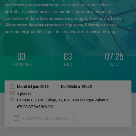
rencontrer nos représentants, en rendez-vous individuels
gratuits, spécialistes de leur marché, qui vous aideront et
conseilleront dans la connaissance des opportunités d'affaires,
l'élaboration de votre stratégie d'approche, l'identification de
partenaires pour déveloper de nouveaux marchés à l'étranger.
03
03
07.25
intervenants
sujets
heures
Mardi 04 juin 2019
De 08h30 à 15h45
5 places
Banque CIC Est - Siège, 31, rue Jean Wenger-Valentin,
67000 STRASBOURG
event_available
AJOUTER À MON AGENDA