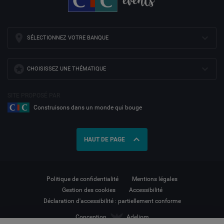
SÉLECTIONNEZ VOTRE BANQUE
CHOISISSEZ UNE THÉMATIQUE
SITE PROPOSÉ PAR
Construisons dans un monde qui bouge
expand_less
HAUT DE PAGE
Politique de confidentialité
Mentions légales
Gestion des cookies
Accessibilité
Déclaration d'accessibilité : partiellement conforme
Conception
Adeliom