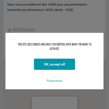
Nous vous accueillerons dès 14h00 pour une présentation
interactive qui démarrera à 14h30
(durée : 1h30).
INTERVENANTS
Mona CAERU - CIC Lyonnaise de Banque
Benoit JAMAIN - CIC Lyonnaise de Banque
This site uses cookies and gives you control over what you want to
activate
Corinne LAVIGNE - Crédit Mutuel - CIC
OK, accept all
Facebook
Twitter
Linkedin
Personalize