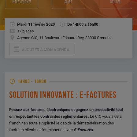
intervenants
sujet
heures
Mardi 11 février 2020
De 14h00 à 16h00
17 places
Agence CIC, 11 Boulevard Edouard Rey, 38000 Grenoble
event_available
AJOUTER À MON AGENDA
14H00
-
16H00
SOLUTION INNOVANTE : E-FACTURES
Passez aux factures électroniques et gagnez en productivité tout
en respectant les contraintes réglementaires.
Le CIC vous aide à
franchir en toute simplicité le cap de la dématérialisation des
factures clients et fournisseurs avec
E-Factures
.