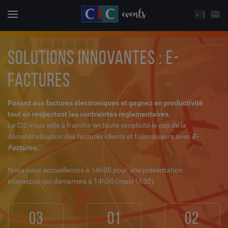
CHOISISSEZ UNE THÉMATIQUE
email
Actuali
Menu
SOLUTIONS INNOVANTES : E-
FACTURES
Passez aux factures électroniques et gagnez en productivité
tout en respectant les contraintes réglementaires.
Le CIC vous aide à franchir en toute simplicité le cap de la
dématérialisation des factures clients et fournisseurs avec
E-
Factures.
Nous vous accueillerons à 14h00 pour une présentation
interactive qui démarrera à 14h30 (maxi 1h30).
03
01
02