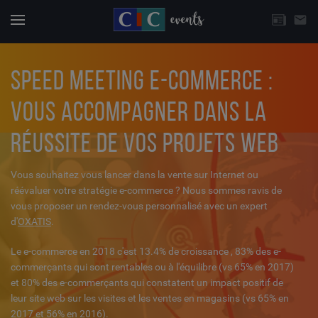
CHOISISSEZ UNE THÉMATIQUE
email
Actuali
Menu
SPEED MEETING E-COMMERCE :
VOUS ACCOMPAGNER DANS LA
RÉUSSITE DE VOS PROJETS WEB
Vous souhaitez vous lancer dans la vente sur Internet ou
réévaluer votre stratégie e-commerce ? Nous sommes ravis de
vous proposer un rendez-vous personnalisé avec un expert
d'
OXATIS
.
Le e-commerce en 2018 c'est 13.4% de croissance , 83% des e-
commerçants qui sont rentables ou à l'équilibre (vs 65% en 2017)
et 80% des e-commerçants qui constatent un impact positif de
leur site web sur les visites et les ventes en magasins (vs 65% en
2017 et 56% en 2016).