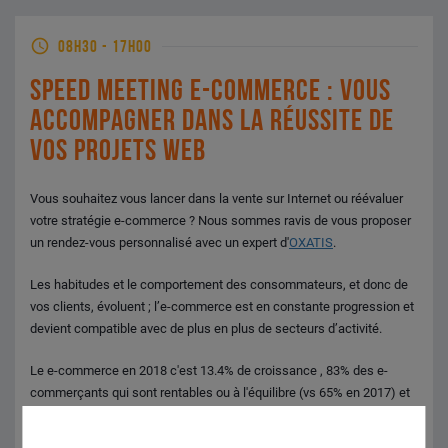
08H30
-
17H00
SPEED MEETING E-COMMERCE : VOUS
ACCOMPAGNER DANS LA RÉUSSITE DE
VOS PROJETS WEB
Vous souhaitez vous lancer dans la vente sur Internet ou réévaluer
votre stratégie e-commerce ? Nous sommes ravis de vous proposer
un rendez-vous personnalisé avec un expert d'
OXATIS
.
Les habitudes et le comportement des consommateurs, et donc de
vos clients, évoluent ; l’e-commerce est en constante progression et
devient compatible avec de plus en plus de secteurs d’activité.
Le e-commerce en 2018 c'est 13.4% de croissance , 83% des e-
commerçants qui sont rentables ou à l'équilibre (vs 65% en 2017) et
80% des e-commerçants qui constatent un impact positif de leur site
web sur les visites et les ventes en magasins (vs 65% en 2017 et