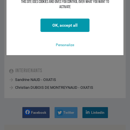
This site uses cookies and gives you control over what you want to
56% en 2016).
activate
Profitez d'une rencontre pour réfléchir à la création ou à la migration
de votre site e-commerce BtoB & BtoC avec la solution de vente en
OK, accept all
ligne leader en Europe en choissisant un créneau de rencontre
disponible lors de votre inscription.
Personalize
INTERVENANTS
Sandrine NAUD - OXATIS
Christian DUBOIS DE MONTREYNAUD - OXATIS
Facebook
Twitter
Linkedin