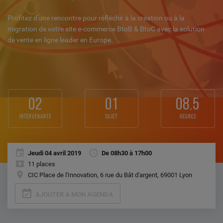
Profitez d'une rencontre pour réfléchir à la création ou à la
migration de votre site e-commerce BtoB & BtoC avec la solution
de vente en ligne leader en Europe.
02
01
08.5
intervenants
sujet
heures
Jeudi 04 avril 2019
De 08h30 à 17h00
11 places
CIC Place de l'Innovation, 6 rue du Bât d'argent, 69001 Lyon
event_available
AJOUTER À MON AGENDA