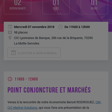
02
01
01
intervenants
sujet
heure
Mercredi 07 novembre 2018
De 11h00 à 12h00
98 places
CIC Lyonnaise de Banque, 286 rue de la Briquerie, 73290
La Motte Servolex
event_available
AJOUTER À MON AGENDA
11H00
-
12H00
POINT CONJONCTURE ET MARCHÉS
Venez à la rencontre de notre économiste Benoit RODRIGUEZ,
CM-
CIC Market Solutions
, qui vous fera une présentation de la