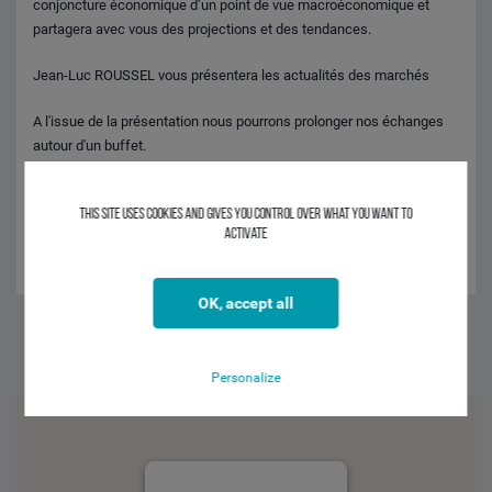
conjoncture économique d’un point de vue macroéconomique et
partagera avec vous des projections et des tendances.
Jean-Luc ROUSSEL vous présentera les actualités des marchés
A l'issue de la présentation nous pourrons prolonger nos échanges
autour d'un buffet.
INTERVENANTS
This site uses cookies and gives you control over what you want to
Benoit RODRIGUEZ - CM-CIC MARKET SOLUTIONS
activate
Jean-Luc ROUSSEL - CIC Lyonnaise de Banque
OK, accept all
Facebook
Twitter
Linkedin
Personalize