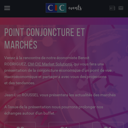
CHOISISSEZ UNE THÉMATIQUE
email
Actuali
Menu
POINT CONJONCTURE ET
MARCHÉS
Venez à la rencontre de notre économiste Benoit
RODRIGUEZ,
CM-CIC Market Solutions
, qui vous fera une
présentation de la conjoncture économique d’un point de vue
macroéconomique et partagera avec vous des projections
et des tendances.
Jean-Luc ROUSSEL vous présentera les actualités des marchés
A l'issue de la présentation nous pourrons prolonger nos
échanges autour d'un buffet.