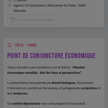
27 places
Agence CIC Entreprises, 448 Avenue du Prado, 13008
Marseille
event_available
AJOUTER À MON AGENDA
12H15
-
14H00
POINT DE CONJONCTURE ÉCONOMIQUE
Venez assister à une conférence sur le thème : "
Situation
économique mondiale : état des lieux et perspectives"
.
La présentation sera animée par
Benoît Rodriguez
,
Économiste.
Il dressera un constat sur l'économie
,
et partagera des
projections
et
des
tendances.
Un
cocktail déjeunatoire
vous sera proposé à l'issue de la