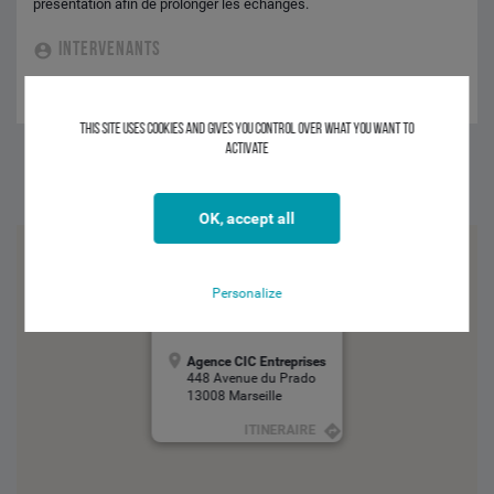
présentation afin de prolonger les échanges.
INTERVENANTS
Benoit RODRIGUEZ - CM-CIC MARKET SOLUTIONS
This site uses cookies and gives you control over what you want to
activate
Facebook
Twitter
Linkedin
OK, accept all
Personalize
Agence CIC Entreprises
448 Avenue du Prado
13008 Marseille
ITINERAIRE