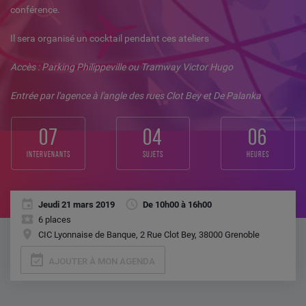
conférence.
Il sera organisé un cocktail pendant ces ateliers
Accès : Parking Philippeville ou Tramway Victor Hugo
Entrée par l'agence à l'angle des rues Clot Bey et De Palanka
07
04
06
intervenants
sujets
heures
Jeudi 21 mars 2019
De 10h00 à 16h00
6 places
CIC Lyonnaise de Banque, 2 Rue Clot Bey, 38000 Grenoble
event_available
AJOUTER À MON AGENDA