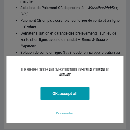
marché
Solutions de Paiement CB de proximité –
Monetico Mobile+
,
DCC
Paiement CB en plusieurs fois, sur le lieu de vente et en ligne
–
Cofidis
Dématérialisation et garantie des prélèvements, sur lieu de
vente et en ligne, avec le e-mandat –
Score & Secure
Payment
Solution de vente en ligne SaaS leader en Europe, création ou
migration de site e-commerce B2B & B2C –
Oxatis
This site uses cookies and gives you control over what you want to
INTERVENANTS
activate
Sandrine NAUD - OXATIS
Damien ROUDET - Score & Secure Payment
OK, accept all
David MATHIEU - COFIDIS
Mona CAERU - CIC Lyonnaise de Banque
Anne GOURMET VIGNAT - CIC Lyonnaise de Banque
Personalize
Eddy SAMINADEN - Crédit Mutuel - CIC