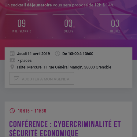
Un
cocktail déjeunatoire
vous sera proposé de 12h à 14h.
09
03
03
intervenants
sujets
heures
Jeudi 11 avril 2019
De 10h00 à 13h00
7 places
Hôtel Mercure, 11 rue Général Mangin, 38000 Grenoble
event_available
AJOUTER À MON AGENDA
10H15
-
11H30
CONFÉRENCE : CYBERCRIMINALITÉ ET
SÉCURITÉ ECONOMIQUE