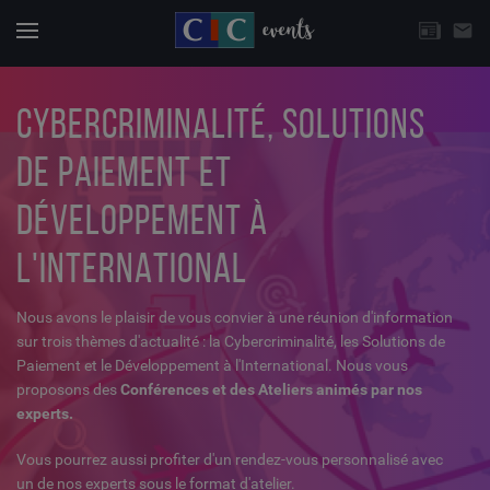
CHOISISSEZ UNE THÉMATIQUE
email
Actuali
Menu
CYBERCRIMINALITÉ, SOLUTIONS
DE PAIEMENT ET
DÉVELOPPEMENT À
L'INTERNATIONAL
Nous avons le plaisir de vous convier à une réunion d'information
sur trois thèmes d'actualité : la Cybercriminalité, les Solutions de
Paiement et le Développement à l'International. Nous vous
proposons des
Conférences et des Ateliers animés par nos
experts.
Vous pourrez aussi profiter d'un rendez-vous personnalisé avec
un de nos experts sous le format d'atelier.