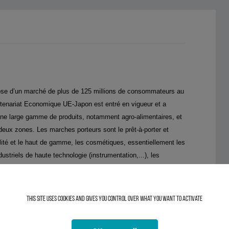
ose d’un marché de plus de 125 millions de consommateurs au
tenariat Economique UE-Japon est entré en vigueur et a
ur une large gamme de produits, notamment agro-alimentaires, et
ux zones. Les marches porteurs sont le prêt-à-porter et
lité et le haut de gamme, les cosmétiques, essentiellement les
striels de haute technologie (instrumentation,...), les
ectriques, les produits pharmaceutiques et vétérinaires, les
res du marche off-trade (magasins) se portent bien, les ventes
e COVID-19.
This site uses cookies and gives you control over what you want to activate
.cci.fr/developpement-de-votre-entreprise/international-