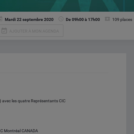
Mardi 22 septembre 2020
De 09h00 à 17h00
109 places
event_available
AJOUTER À MON AGENDA
) avec les quatre Représentants CIC
CIC Montréal CANADA