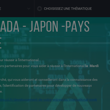
E
CHOISISSEZ UNE THÉMATIQUE
ADA - JAPON -PAYS
E
réussir à l'international.
s partenaires pour vous aider à réussir à l'International
le Mardi
rché, qui vous aideront et conseilleront dans la connaissance des
he, l'identification de partenaires pour développer de nouveaux
e.
ire.cci.fr/developpement-de-votre-entreprise/international-week