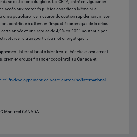
er dans cette zone du globe. Le CETA, entré en vigueur en
onne accès aux marchés publics canadiens.Même si le
 la crise pétrolière, les mesures de soutien rapidement mises
 ont contribué à atténuer l’impact économique de la crise.
% cette année et une reprise de 4,9% en 2021 soutenue par
tructures, le transport urbain et énergétique …
oppement international à Montréal et bénéficie localement
s, premier groupe financier coopératif au Canada et
.cci.fr/developpement-de-votre-entreprise/international-
CIC Montréal CANADA