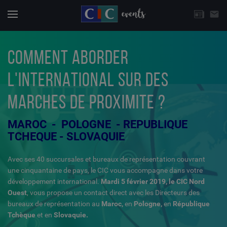
CHOISISSEZ UNE THÉMATIQUE
email
Actuali
Menu
COMMENT ABORDER
L'INTERNATIONAL SUR DES
MARCHES DE PROXIMITE ?
MAROC - POLOGNE - REPUBLIQUE
TCHEQUE - SLOVAQUIE
Avec ses 40 succursales et bureaux de représentation couvrant
une cinquantaine de pays, le CIC vous accompagne dans votre
développement international.
Mardi 5
février 2019, le CIC Nord
Ouest
, vous propose un contact direct avec les Directeurs des
bureaux de représentation au
Maroc,
en
Pologne,
en
République
Tchèque
et en
Slovaquie.