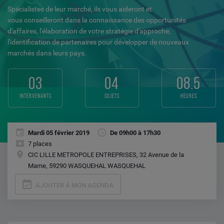
Spécialistes de leur marché, ils vous aideront et
vous conseilleront dans la connaissance des opportunités
d'affaires, l'élaboration de votre stratégie d'approche,
l'identification de partenaires pour développer de nouveaux
marchés dans leurs pays.
03
04
08.5
intervenants
sujets
heures
Mardi 05 février 2019
De 09h00 à 17h30
7 places
CIC LILLE METROPOLE ENTREPRISES, 32 Avenue de la
Marne, 59290 WASQUEHAL WASQUEHAL
event_available
AJOUTER À MON AGENDA