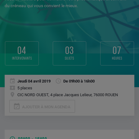
du créneau qui vous convient le mieux.
04
03
07
intervenants
sujets
heures
Jeudi 04 avril 2019
De 09h00 à 16h00
5 places
CIC NORD OUEST, 4 place Jacques Lelieur, 76000 ROUEN
event_available
AJOUTER À MON AGENDA