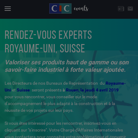
CHOISISSEZ UNE THÉMATIQUE
email
Actuali
Menu
RENDEZ-VOUS EXPERTS
ROYAUME-UNI, SUISSE
Valoriser ses produits haut de gamme ou son
savoir-faire industriel à forte valeur ajoutée.
Les Directeurs de nos Bureaux de Représentation du
Royaume-
Uni
et
Suisse
seront présents
à
Rouen, le jeudi 4 avril 2019
pour vous rencontrer, vous conseiller sur le mode
d'accompagnement le plus adapté à la construction et à la
réussite de vos projets sur leur pays.
Si vous êtes intéressé pour les rencontrer, inscrivez-vous en
cliquant sur "s'inscrire". Votre Chargé d'Affaires Internationales
vous contactera pour connaitre votre problématique et convenir