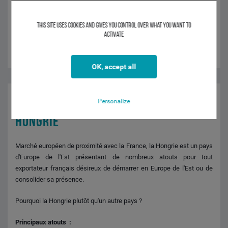
This site uses cookies and gives you control over what you want to
INTERVENANTS
activate
CELINE FERREIRA - CIC BELGIQUE
OK, accept all
08H00
-
17H00
Personalize
HONGRIE
Marché européen de proximité avec la France, la Hongrie est un pays
d'Europe de l'Est présentant de nombreux atouts pour tout
exportateur français désireux de démarrer en Europe de l'Est ou de
consolider sa présence.
Pourquoi la Hongrie plutôt qu'un autre pays ?
Principaux atouts :