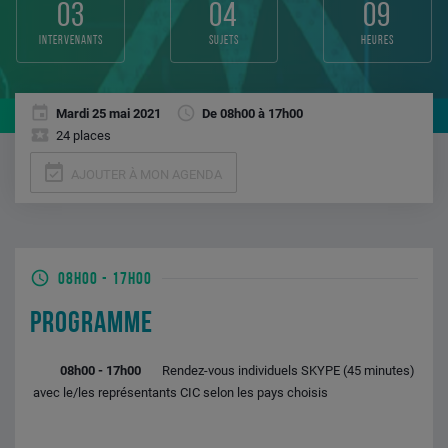
03
04
09
intervenants
sujets
heures
Mardi 25 mai 2021
De 08h00 à 17h00
24 places
event_available
AJOUTER À MON AGENDA
08H00
-
17H00
PROGRAMME
08h00 - 17h00
Rendez-vous individuels SKYPE (45 minutes)
avec le/les représentants CIC selon les pays choisis