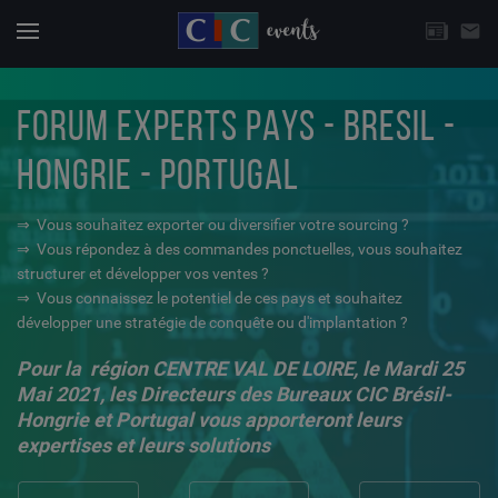
CHOISISSEZ UNE THÉMATIQUE
email
Actuali
Menu
FORUM EXPERTS PAYS - BRESIL -
HONGRIE - PORTUGAL
⇒ Vous souhaitez exporter ou diversifier votre sourcing ?
⇒ Vous répondez à des commandes ponctuelles, vous souhaitez
structurer et développer vos ventes ?
⇒ Vous connaissez le potentiel de ces pays et souhaitez
développer une stratégie de conquête ou d'implantation ?
Pour la région CENTRE VAL DE LOIRE, le Mardi 25
Mai 2021, les Directeurs des Bureaux CIC Brésil-
Hongrie et Portugal
vous apporteront leurs
expertises et leurs solutions