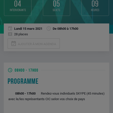
04
05
09
intervenants
sujets
heures
Lundi 15 mars 2021
De 08h00 à 17h00
28 places
event_available
AJOUTER À MON AGENDA
08H00
-
17H00
PROGRAMME
08h00 - 17h00
Rendez-vous individuels SKYPE (45 minutes)
avec le/les représentants CIC selon vos choix de pays