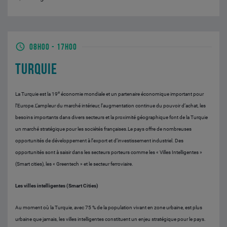
08H00
-
17H00
TURQUIE
e
La Turquie est la 19
économie mondiale et un partenaire économique important pour
l’Europe.L’ampleur du marché intérieur, l’augmentation continue du pouvoir d’achat, les
besoins importants dans divers secteurs et la proximité géographique font de la Turquie
un marché stratégique pour les sociétés françaises.
Le pays offre de nombreuses
opportunités de développement à l’export et d’investissement industriel. Des
opportunités sont à saisir dans les secteurs porteurs comme les « Villes Intelligentes »
(Smart cities), les « Greentech » et le secteur ferroviaire.
Les villes intelligentes (Smart Cities)
Au moment où la Turquie, avec 75 % de la population vivant en zone urbaine, est plus
urbaine que jamais, les villes intelligentes constituent un enjeu stratégique pour le pays.