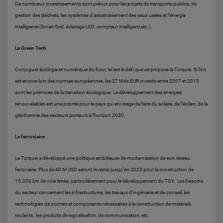
De nombreux investissements sont prévus pour les projets de transports publics, de
gestion des déchets, les systèmes d'assainissement des eaux usées et l’énergie
intelligente (Smart Grid, éclairage LED, compteur intelligent,etc.).
La Green Tech
Conjuguer écologie et numérique du futur, tel est le défi que se propose la Turquie. Si l’on
est encore loin des normes européennes, les 27 Mds EUR investis entre 2007 et 2015
sont les prémices de la transition écologique. Le développement des énergies
renouvelables est une priorité pour le pays qui envisage de faire du solaire, de l’éolien, de la
géothermie des secteurs porteurs à l’horizon 2030.
Le ferroviaire
La Turquie a développé une politique ambitieuse de modernisation de son réseau
ferroviaire. Plus de 40 M USD seront investis jusqu’en 2023 pour la construction de
15.000 km de voie ferrée, particulièrement pour le développement du TGV. Les besoins
du secteur concernent les infrastructures, les travaux d’ingénierie et de conseil, les
technologies de pointes et composants nécessaires à la construction de matériels
roulants, les produits de signalisation, de communication, etc.