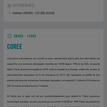
INTERVENANTS
Gaëtan CROEN - CIC BELGIQUE
08H00
-
12H00
COREE
L’économie sud-coréenne, qui connaît un essor spectaculaire depuis plus d’un demi-siècle, est
aujourd’hui une économie développée (membre de l’OCDE depuis 1996 et du G20), de grande
taille (11ème économie mondiale en 2016, entre le Canada et la Russie), solide, très ouverte et
particulièrement dynamique (3,1% de croissance en 2017). Elle représente un intérêt de tout
premier plan pour les entreprises françaises, lesquelles y ont exporté 5,7 milliards d’US dollars en
2017 et investi un total d’environ 7 milliards.
En trente ans, le pays sort de son sous-développement pour devenir la 11ème puissance
économique mondiale, succès couronné par son entrée à l’OCDE en 1996. Partie de productions