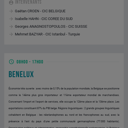
INTERVENANTS
Gaëtan CROEN - CIC BELGIQUE
Isabelle HAHN - CIC COREE DU SUD
Georges ANAGNOSTOPOULOS - CIC SUISSE
Mehmet BAZYAR - CIC Istanbul - Turquie
08H00
-
17H00
BENELUX
Économie très ouverte : avec moins de 0,15% de la population mondiale, la Belgique se positionne
comme le 14ème plus gros importateur et 11ème exportateur mondial de marchandises.
Concernant l’import et l’export de services, elle occupe la 12ème place et la 13ème place. Les
exportations constituent 87% du PIB belge. R
égions linguistiques : 2 grands groupes linguistiques
cohabitent en Belgique : les néerlandophones au nord et les francophones au sud, avec la
présence à l’est du pays d’une petite communauté germanophone (77.000 habitants).
Organisation politique et administrative : monarchie constitutionnelle parlementaire, la Belgique