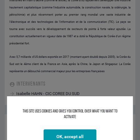
intensives en main d’œuvre (comme le textile), la Corée a su rapidement développer une industrie
hautement capitalistique (comme l’industrie automobile, la construction navale, la sidérurgie, la
pétrochimie) et plus récemment porter au premier rang mondial une vaste industrie de
l’électronique et des technologies de l’information et de la communication (TIC). Le pays se
tourne avec succès vers le développement de secteurs de pointe à forte valeur ajoutée. La
constitution actuellement en vigueur date de 1987 et a doté la République de Corée d'un régime
présidentiel fort.
Avec 5,7 milliards d’US dollars exportés en 2017 (montant ayant doublé depuis 2005), la Corée du
Sud est le 4ème client de la France en Asie, après la Chine, le Japon et Singapour. La Corée
représente un débouché commercial majeur pour les entreprises françaises
INTERVENANTS
Isabelle HAHN - CIC COREE DU SUD
This site uses cookies and gives you control over what you want to
activate
08H00
-
17H00
SUISSE
OK, accept all