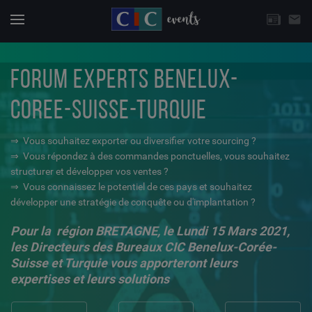
CHOISISSEZ UNE THÉMATIQUE
email
Actuali
Menu
FORUM EXPERTS BENELUX-
COREE-SUISSE-TURQUIE
⇒ Vous souhaitez exporter ou diversifier votre sourcing ?
⇒ Vous répondez à des commandes ponctuelles, vous souhaitez
structurer et développer vos ventes ?
⇒ Vous connaissez le potentiel de ces pays et souhaitez
développer une stratégie de conquête ou d'implantation ?
Pour la région BRETAGNE, le Lundi 15 Mars 2021,
les Directeurs des Bureaux CIC Benelux-Corée-
Suisse et Turquie
vous apporteront leurs
expertises et leurs solutions