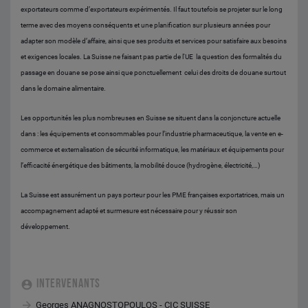
exportateurs comme d’exportateurs expérimentés. Il faut toutefois se projeter sur le long
terme avec des moyens conséquents et une planification sur plusieurs années pour
adapter son modèle d’affaire, ainsi que ses produits et services pour satisfaire aux besoins
et exigences locales. La Suisse ne faisant pas partie de l'UE la question des formalités du
passage en douane se pose ainsi que ponctuellement celui des droits de douane surtout
dans le domaine alimentaire.
Les opportunités les plus nombreuses en Suisse se situent dans la conjoncture actuelle
dans : les équipements et consommables pour l’industrie pharmaceutique, la vente en e-
commerce et externalisation de sécurité informatique, les matériaux et équipements pour
l’efficacité énergétique des bâtiments, la mobilité douce (hydrogène, électricité,…)
La Suisse est assurément un pays porteur pour les PME françaises exportatrices, mais un
accompagnement adapté et surmesure est nécessaire pour y réussir son
développement.
INTERVENANTS
Georges ANAGNOSTOPOULOS - CIC SUISSE