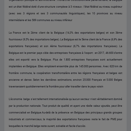
est un état fédéral doté d’une structure complexe à 3 niveaux : l’état fédéral au niveau supérieur
(avec ses 3 régions et ses 3 communautés linguistiques), les 10 provinces au niveau
intermédiaire et les 589 communes au niveau inférieur
La France est le 2ème client de la Belgique (14,3% des exportations belges) et son 3ème
fournisseur (9,5% des importations belges). La Belgique est le 5ème client de la France (6,9% des
exportations françaises) et son 4ème fournisseur (6,7% des importations françaises). L
a
Belgique est le premier pays cible des entreprises françaises à l’export : en 2017, 46.600 d’entre
elles ont exporté vers la Belgique. Plus de 1.800 entreprises françaises sont actuellement
implantées en Belgique. Elles emploient ensemble plus de 145.000 personnes. Avec 620 km de
frontière commune, la coopération transfrontalière entre les régions françaises et belges est
ancienne et dense. Selon les dernières estimations, environ 25.000 Français et 5.000 Belges
traverseraient quotidiennement la frontière pour aller travailler dans le pays voisin
L'économie belge s’est tellement internationalisée qu’aucun secteur n’est véritablement dominé
par la production nationale. Tout produit de qualité et ayant une réelle valeur ajoutée, peut être
commercialisé en Belgique.
Au-delà de la présence en Belgique des principaux grands groupes
industriels et commerciaux, la majorité des exportations françaises reste le fait de PME pour
lesquelles le marché belge reste ouvert, solvable et facile d’accès.