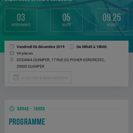
03
05
09.25
intervenants
sujets
heures
Vendredi 06 décembre 2019
De 08h45 à 18h00
94 places
OCEANIA QUIMPER, 17 RUE DU POHER KERDREZEC,
29000 QUIMPER
event_available
AJOUTER À MON AGENDA
08H45
-
18H00
PROGRAMME