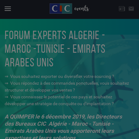
CHOISISSEZ UNE THÉMATIQUE
email
Actuali
Menu
FORUM EXPERTS ALGERIE -
MAROC -TUNISIE - EMIRATS
ARABES UNIS
⇒ Vous souhaitez exporter ou diversifier votre sourcing ?
⇒ Vous répondez à des commandes ponctuelles, vous souhaitez
structurer et développer vos ventes ?
⇒ Vous connaissez le potentiel de ces pays et souhaitez
développer une stratégie de conquête ou d'implantation ?
A QUIMPER le 6 décembre 2019, les Directeurs
des Bureaux CIC Algérie - Maroc - Tunisie -
Emirats Arabes Unis vous apporteront leurs
expertises et leurs solutions