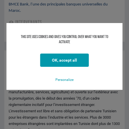
BMCE Bank, l’une des principales banques universelles du
Maroc.
INTERVENANTS
Karim RAOUI - CIC Casablanca MAROC
This site uses cookies and gives you control over what you want to
activate
08H45
-
18H00
OK, accept all
TUNISIE
Personalize
La Tunisie dispose d’une économie diversifiée (industrie
manufacturière, services, agriculture) et ouverte sur l’extérieur avec
la promulgation, dès le début des années ’70, d’un cadre
règlementaire incitatif pour l’investissement étranger.
L’investissement est libre et sans obligation de partenaire Tunisien
pour les étrangers dans l’industrie et les services. Plus de 3000
entreprises étrangères sont implantées en Tunisie dont plus de 1300