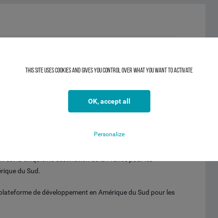
This site uses cookies and gives you control over what you want to activate
 de 50% de la population et du PIB), se caractérise par un
r un tissu industriel très diversifié.
OK, accept all
ment dans les secteurs : agroalimentaire, aéronautique,
 récemment, énergies renouvelables (biomasse, éolienne,
Personalize
ge).
sil est la cinquième destination de la France pour les
érique du Sud.
me plateforme de développement en Amérique du Sud pour les