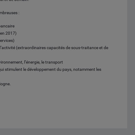
ombreuses :
 bancaire
 en 2017)
services)
activité (extraordinaires capacités de sous-traitance et de
vironnement, l’énergie, le transport
qui stimulent le développement du pays, notamment les
logne.