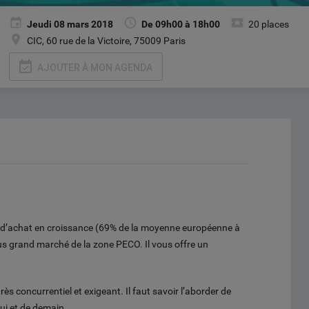
Jeudi 08 mars 2018
De 09h00 à 18h00
20 places
CIC, 60 rue de la Victoire, 75009 Paris
event_available
AJOUTER À MON AGENDA
 d’achat en croissance (69% de la moyenne européenne à
 plus grand marché de la zone PECO. Il vous offre un
rès concurrentiel et exigeant. Il faut savoir l’aborder de
hui et de demain.