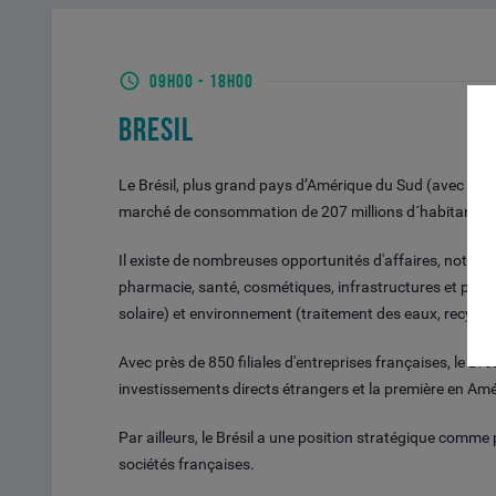
09H00
-
18H00
BRESIL
Le Brésil, plus grand pays d’Amérique du Sud (avec près
marché de consommation de 207 millions d´habitants et pa
Il existe de nombreuses opportunités d'affaires, notam
pharmacie, santé, cosmétiques, infrastructures et plus
solaire) et environnement (traitement des eaux, recycla
Avec près de 850 filiales d'entreprises françaises, le Bré
investissements directs étrangers et la première en Am
Par ailleurs, le Brésil a une position stratégique com
sociétés françaises.