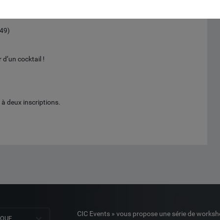
(49)
d’un cocktail !
à deux inscriptions.
CIC Events » vous propose une série de worksh
NQUE