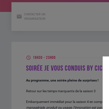
CONTACTER UN
ORGANISATEUR
19H30
-
23H00
SOIRÉE JE VOUS CONDUIS BY CIC O
Au programme, une soirée pleine de surprises !
Retour sur les temps marquants de la saison 3
Embarquement immédiat pour la saison 4 en compagnie d
managériale, produit ou usage, l’innovation est partout