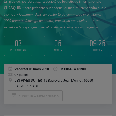
En plus de nos Bureaux, la société de
logistique internationale
CLASQUIN *
sera présente sur chaque journée et interviendra sur le
thème :
«
Comment dans un contexte de commerce international
2020 perturbé (blocage des ports, impact du coronavirus …), un
expert de la logistique internationale peut vous accompagner »
03
05
09.25
intervenants
sujets
heures
Vendredi 06 mars 2020
De 08h45 à 18h00
97 places
LES RIVES DU TER, 15 Boulevard Jean Monnet, 56260
LARMOR PLAGE
event_available
AJOUTER À MON AGENDA