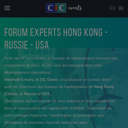
CHOISISSEZ UNE THÉMATIQUE
email
Actuali
Menu
FORUM EXPERTS HONG KONG -
RUSSIE - USA
Avec ses 40 succursales et bureaux de représentation couvrant une
cinquantaine de pays, le CIC vous accompagne dans votre
développement international.
Vendredi 6 mars, le CIC Ouest
, vous propose un contact direct
avec les Directeurs des bureaux de représentation de
Hong Kong
(Chine),
de
Russie
et
USA.
Spécialistes de leur marché, ils vous aideront et vous conseilleront
dans la connaissance des opportunités d'affaires, l'élaboration de
votre stratégie d'approche, l'identification de partenaires pour
développer de nouveaux marchés dans leurs pays.