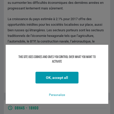
su surmonter les difficultés économiques des dernières années en
progressant lentement mais sûrement.
La croissance du pays estimée à 2.1% pour 2017 offre des
opportunités inédites pour les sociétés localisées sur place, aussi
bien russes qu’étrangères. Les secteurs porteurs sont les secteurs
traditionnels de l’économie hexagonale tels que l’agriculture,
l’automobile, le BTP, la construction navale, l’aéronautique, le
ferroviaire, la mode ou encore la chimie.
This site uses cookies and gives you control over what you want to
Les sociétés françaises sont les premières à avoir tiré profit de cette
activate
situation en faisant progresser les échanges économiques et
commerciaux entre les deux États.
OK, accept all
Personalize
08H45
-
18H00