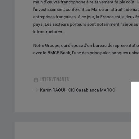
main d’œuvre francophone à relativement faible coût, l’ex
l’investissement, confèrent au Maroc un attrait indénia
entreprises françaises. A ce jour, la France est le deu
pays. Les secteurs porteurs sont notamment l’aéronautiq
infrastructures…
Notre Groupe, qui dispose d’un bureau de représentati
avec la BMCE Bank, l’une des principales banques unive
INTERVENANTS
Karim RAOUI - CIC Casablanca MAROC