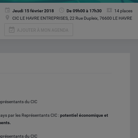
Jeudi 15 février 2018
De 09h00 à 17h30
14 places
CIC LE HAVRE ENTREPRISES, 22 Rue Dupleix, 76600 LE HAVRE
event_available
AJOUTER À MON AGENDA
eprésentants du CIC
ays par les Représentants CIC :
potentiel économique et
ments.
eprésentants du CIC