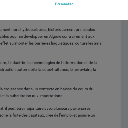
Personalize
ssement hors hydrocarbures, historiquement principales
rables pour se développer en Algérie contrairement aux
ffet surmonter les barrières linguistiques, culturelles ainsi
re, l’industrie, les technologies de l’information et de la
truction automobile, la sous-traitance, le ferroviaire, la
a croissance dans un contexte en baisse du cours du
i et la substitution aux importations.
, il peut être majoritaire avec plusieurs partenaires
he la fuite des capitaux, crée de l’emploi et assure un