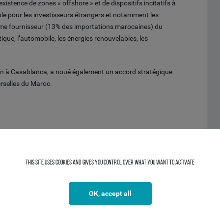
istence de zones « offshore » et de dispositifs incitatifs à
ble pour les investisseurs étrangers et notamment les
xième fournisseur (13% des importations marocaines) du
ue, l’automobile, les énergies renouvelables, les
on à Casablanca, a noué également un accord stratégique
rselles du Maroc.
This site uses cookies and gives you control over what you want to activate
OK, accept all