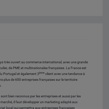
pays très ouvert au commerce international, avec une grande
iculier, de PME et multinationales françaises. La France est
ème
du Portugal et également 3
client avec une tendance à
plus de 600 entreprises françaises sur le territoire
s.
s sont bien reconnus par les entreprises et aussi par les
 marché, il faut développer un marketing adapté aux
ariat local qui permettra aux entreprises françaises