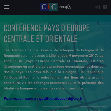
CHOISISSEZ UNE THÉMATIQUE
email
Actuali
Menu
CONFÉRENCE PAYS D'EUROPE
CENTRALE ET ORIENTALE
Les Directeurs de nos Bureaux de
Tchéquie
, de
Pologne
et de
Roumanie
seront présents à
Lille le jeudi 9 novembre 2017.
La
zone PECO (Pays d’Europe Centrale et Orientale) est très
hétérogène en matière de dynamique économique, et donc de
risque pays. Les pays tels que la
Pologne, la République
Tchèque et Roumanie
entretiennent des liens étroits avec la
zone euro, via les échanges commerciaux, et la présence des
filiales de banques européennes sur leur territoire.
Pour vous inscrire :
gauthier.dessaint@cic.fr