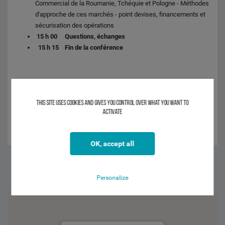
Commercial de la Roumanie, Tchéquie et Pologne - Méthodes
d'approche de ces marchés - point devises, financements et
sécurisation des opérations
15 h 00 Questions, échanges
15 h 15
Fin de la conférence
INTERVENANTS
Alexandru DUMITRESCU - CIC BUCAREST - Roumanie
This site uses cookies and gives you control over what you want to
activate
Barbara KUCHARCZYK - CIC Varsovie - POLOGNE
Zdenka STIBALOVA - CIC Prague - TCHEQUIE
OK, accept all
Facebook
Twitter
Linkedin
Personalize