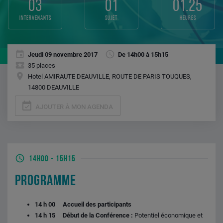
03
01
01.25
intervenants
sujet
heures
Jeudi 09 novembre 2017
De 14h00 à 15h15
35 places
Hotel AMIRAUTE DEAUVILLE, ROUTE DE PARIS TOUQUES,
14800 DEAUVILLE
event_available
AJOUTER À MON AGENDA
14H00
-
15H15
PROGRAMME
14 h 00 Accueil des participants
14 h 15 Début de la Conférence :
Potentiel économique et