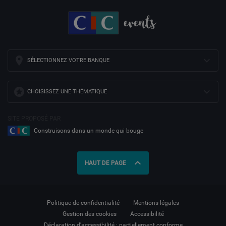
SÉLECTIONNEZ VOTRE BANQUE
CHOISISSEZ UNE THÉMATIQUE
SITE PROPOSÉ PAR
Construisons dans un monde qui bouge
expand_less
HAUT DE PAGE
Politique de confidentialité
Mentions légales
Gestion des cookies
Accessibilité
Déclaration d'accessibilité : partiellement conforme