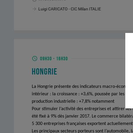
Luigi CARICATO - CIC Milan ITALIE
09H30
-
16H30
HONGRIE
La Hongrie présente des indicateurs macro-économiq
intérieur : la croissance : +3,6%, poussée par les 
production industrielle : +7,8% notamment
Pour stimuler l’activité des entreprises et attirer les
été fixé à 9% dès janvier 2017. Le commerce bilatér
5 300 entreprises françaises exportent actuellement
Les principaux secteurs porteurs sont l’automobile, 