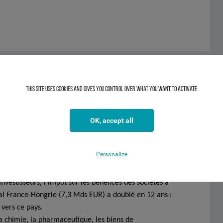
This site uses cookies and gives you control over what you want to activate
OK, accept all
ues très positifs ayant un impact sur le marché
Personalize
dépenses de consommation des ménages (+3,1%) et la
 investisseurs, l’impôt sur les bénéfices des sociétés a
al France-Hongrie (7,3 Mds EUR) a doublé en 12 ans :
 vers ce pays.
la chimie, la pharmaceutique, les biens de