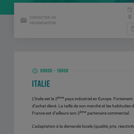
CONTACTER UN
ORGANISATEUR
event_a
09H30
-
16H30
ITALIE
ème
L’Italie est le 2
pays industriel en Europe. Fortement
d’achat élevé. La taille de son marché et les habitudes
ème
France est d’ailleurs son 2
partenaire commercial.
L’adaptation à la demande locale (qualité, prix, réactivit