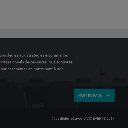
ops dédiés aux stratégies e-commerce,
professionnels de ces secteurs. Découvrez
é sur ces thèmes en participant à nos
expand_less
HAUT DE PAGE
Tous droits réservés © CIC EVENTS 2017