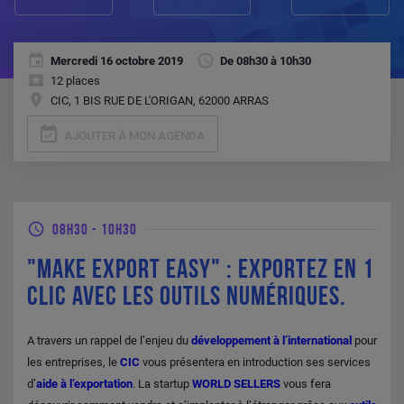
Mercredi 16 octobre 2019
De 08h30 à 10h30
12 places
CIC, 1 BIS RUE DE L'ORIGAN, 62000 ARRAS
event_available
AJOUTER À MON AGENDA
08H30
-
10H30
"MAKE EXPORT EASY" : EXPORTEZ EN 1
CLIC AVEC LES OUTILS NUMÉRIQUES.
A travers un rappel de l’enjeu du
développement à l’international
pour
les entreprises, le
CIC
vous présentera en introduction ses services
d’
aide à l’exportation
. La startup
WORLD SELLERS
vous fera