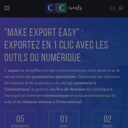
CHOISISSEZ UNE THÉMATIQUE
email
Actuali
Menu
"MAKE EXPORT EASY" :
EXPORTEZ EN 1 CLIC AVEC LES
OUTILS DU NUMÉRIQUE.
L’
export
se simplifie avec les outils numériques mais aussi avec le
savoir-faire des
prestataires spécialisés
. Découvrez les solutions
de création et de duplication de site
(e)-commerce à
l’internationa
l, la gestion des
flux de données
du catalogue à
l’entrepôt et comment
communiquer
et se faire connaitre sur le
web et les
réseaux sociaux à l’international
.
05
01
02
intervenants
sujet
heures