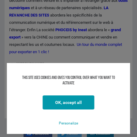
découvrir comment vendre et s’implanter à l’étranger grâce aux
outils
numériques
et à un réseau de partenaires spécialisés.
LA
REVANCHE DES SITES
abordera les spécificités de la
communication numérique et du référencement sur le web à
l’étranger. Enfin La société
PHOCEIS by Ineat
abordera le «
grand
export
» vers la CHINE ou comment communiquer et vendre en
respectant les us et coutumes locaux.
Un tour du monde complet
pour exporter en 1 clic !
INTERVENANTS
SABRI HEDDADJI - LA REVANCHE DES SITES
This site uses cookies and gives you control over what you want to
HELENE RENAULT - CIC NORD OUEST
activate
JEAN LOUIS LALOYAUX - WORLD SELLERS
JULIEN SAUMANDE - PHOCEIS by INEAT
OK, accept all
JEAN LOUIS BASQUIN - CIC NORD OUEST
Personalize
Facebook
Twitter
Linkedin