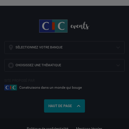
SÉLECTIONNEZ VOTRE BANQUE
CHOISISSEZ UNE THÉMATIQUE
SITE PROPOSÉ PAR
Construisons dans un monde qui bouge
expand_less
HAUT DE PAGE
Politique de confidentialité
Mentions légales