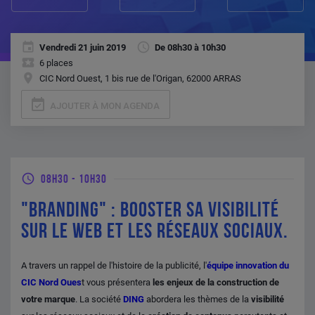
Vendredi 21 juin 2019
De 08h30 à 10h30
6 places
CIC Nord Ouest, 1 bis rue de l'Origan, 62000 ARRAS
event_available
AJOUTER À MON AGENDA
08H30
-
10H30
"BRANDING" : BOOSTER SA VISIBILITÉ
SUR LE WEB ET LES RÉSEAUX SOCIAUX.
A travers un rappel de l'histoire de la publicité, l'
équipe innovation du
CIC Nord Oues
t vous présentera
les enjeux de la construction de
votre marque
. La société
DING
abordera les thèmes de la
visibilité