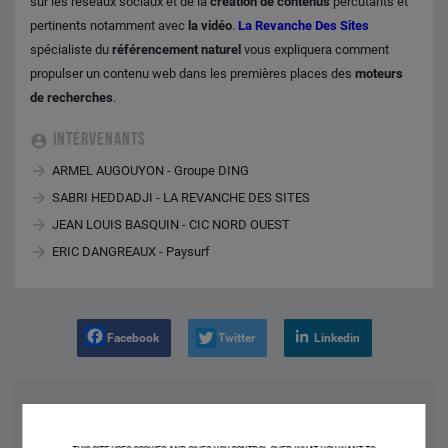
sur les réseaux sociaux et de la
création de contenus
percutants et
pertinents notamment avec
la vidéo
.
La Revanche Des Sites
spécialiste du
référencement naturel
vous expliquera comment
propulser un contenu web dans les premières places des
moteurs
de recherches
.
INTERVENANTS
ARMEL AUGOUYON - Groupe DING
SABRI HEDDADJI - LA REVANCHE DES SITES
JEAN LOUIS BASQUIN - CIC NORD OUEST
ERIC DANGREAUX - Paysurf
Facebook
Twitter
Linkedin