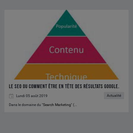
Le
SEO
ou
comment
être
en
tête
des
résultats
GOOGLE.
Le SEO ou comment être en tête des résultats GOOGLE.
Actualité
Lundi 05 août 2019
Dans le domaine du "
Search Marketing
" (...