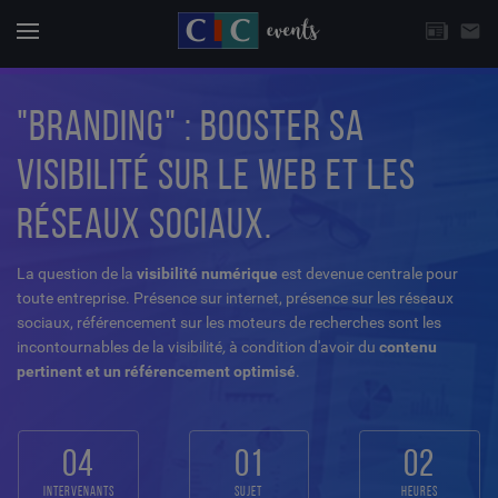
CHOISISSEZ UNE THÉMATIQUE
email
Actuali
Menu
"BRANDING" : BOOSTER SA
VISIBILITÉ SUR LE WEB ET LES
RÉSEAUX SOCIAUX.
La question de la
visibilité numérique
est devenue centrale pour
toute entreprise. Présence sur internet, présence sur les réseaux
sociaux, référencement sur les moteurs de recherches sont les
incontournables de la visibilité
,
à condition d'avoir du
contenu
pertinent et un référencement optimisé
.
04
01
02
intervenants
sujet
heures